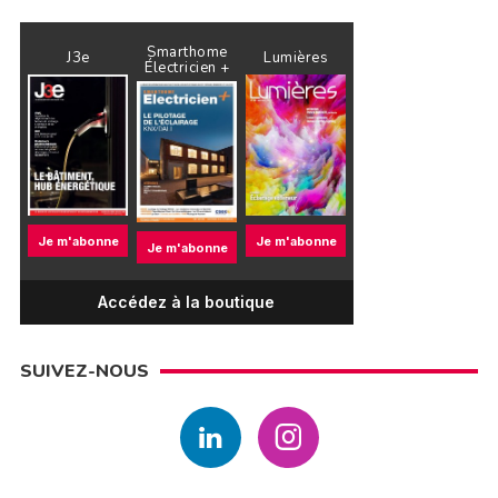
Smarthome
J3e
Lumières
Électricien +
Je m'abonne
Je m'abonne
Je m'abonne
Accédez à la boutique
SUIVEZ-NOUS