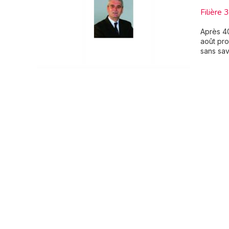
Filière 
Après 40
août pro
sans savo