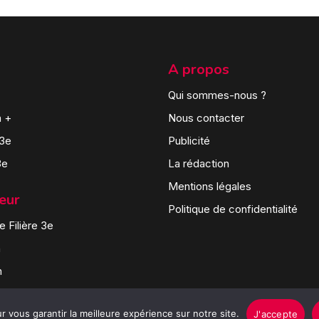
A propos
Qui sommes-nous ?
n +
Nous contacter
 3e
Publicité
3e
La rédaction
Mentions légales
teur
Politique de confidentialité
 Filière 3e
n
n
 vous garantir la meilleure expérience sur notre site.
J'accepte