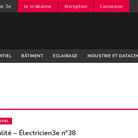
ie 3e
Je m’abonne
Inscription
Connexion
NTIEL
BÂTIMENT
ECLAIRAGE
INDUSTRIE ET DATACE
NTIEL
lité – Électricien3e n°38