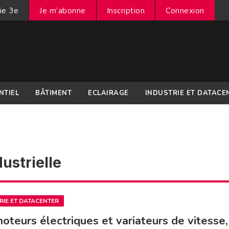
ie 3e
Je m’abonne
Inscription
Connexion
NTIEL
BÂTIMENT
ECLAIRAGE
INDUSTRIE ET DATACE
ustrielle
RIE ET DATACENTER
oteurs électriques et variateurs de vitesse,