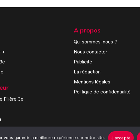
A propos
Qui sommes-nous ?
n +
Nous contacter
 3e
Publicité
3e
La rédaction
Mentions légales
teur
Politique de confidentialité
 Filière 3e
n
n
 vous garantir la meilleure expérience sur notre site.
J'accepte