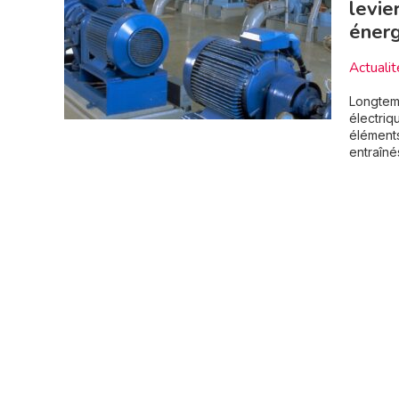
levie
éner
Actualit
Longtem
électriq
éléments
entraîné