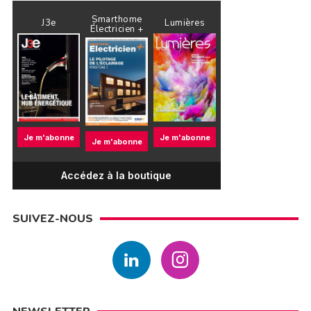
Smarthome
J3e
Lumières
Électricien +
Je m'abonne
Je m'abonne
Je m'abonne
Accédez à la boutique
SUIVEZ-NOUS