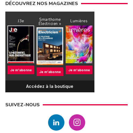
DÉCOUVREZ NOS MAGAZINES
Smarthome
J3e
Lumières
Électricien +
Je m'abonne
Je m'abonne
Je m'abonne
Accédez à la boutique
SUIVEZ-NOUS