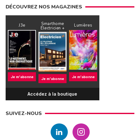
DÉCOUVREZ NOS MAGAZINES
Smarthome
J3e
Lumières
Électricien +
Je m'abonne
Je m'abonne
Je m'abonne
Accédez à la boutique
SUIVEZ-NOUS