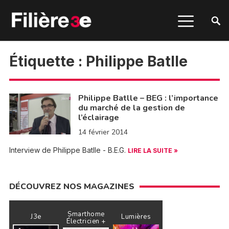
Étiquette :
Philippe Batlle
Philippe Batlle – BEG : l’importance
du marché de la gestion de
l’éclairage
14 février 2014
Interview de Philippe Batlle - B.E.G.
LIRE LA SUITE »
DÉCOUVREZ NOS MAGAZINES
Smarthome
J3e
Lumières
Électricien +