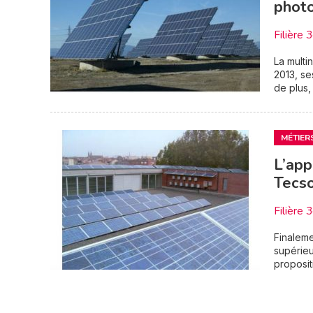
photo
Filière 
La multi
2013, se
de plus,
MÉTIER
L’app
Tecso
Filière 
Finaleme
supérieu
proposit