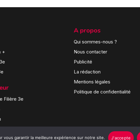
A propos
Qui sommes-nous ?
n +
Nous contacter
 3e
Publicité
3e
La rédaction
Mentions légales
teur
Politique de confidentialité
 Filière 3e
n
n
 vous garantir la meilleure expérience sur notre site.
J'accepte