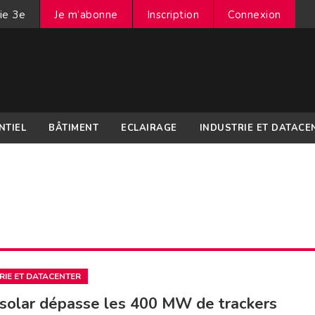
ie 3e
Je m’abonne
Inscription
Connexion
NTIEL
BÂTIMENT
ECLAIRAGE
INDUSTRIE ET DATACE
RIE ET DATACENTER
solar dépasse les 400 MW de trackers