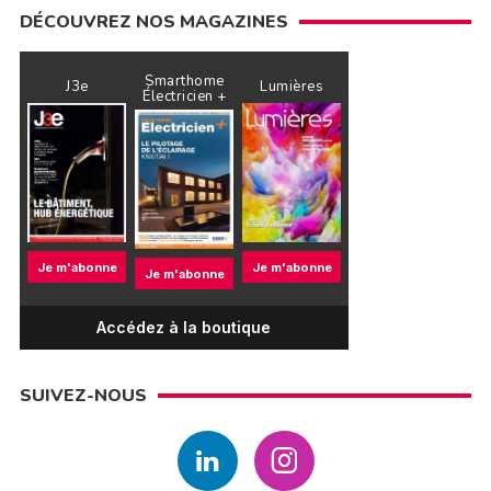
DÉCOUVREZ NOS MAGAZINES
Smarthome
J3e
Lumières
Électricien +
Je m'abonne
Je m'abonne
Je m'abonne
Accédez à la boutique
SUIVEZ-NOUS