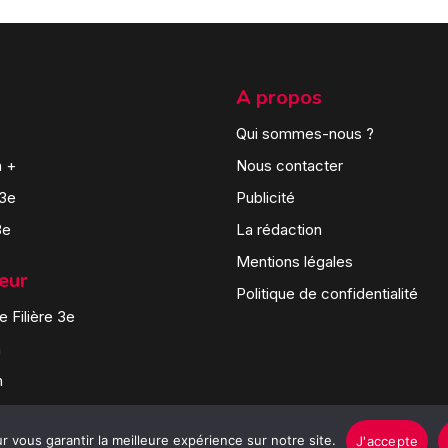
A propos
Qui sommes-nous ?
n +
Nous contacter
 3e
Publicité
3e
La rédaction
Mentions légales
teur
Politique de confidentialité
 Filière 3e
n
n
 vous garantir la meilleure expérience sur notre site.
J'accepte