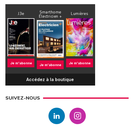
Smarthome
J3e
Lumières
Électricien +
Je m'abonne
Je m'abonne
Je m'abonne
Accédez à la boutique
SUIVEZ-NOUS