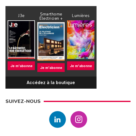
Smarthome
J3e
Lumières
Électricien +
Je m'abonne
Je m'abonne
Je m'abonne
Accédez à la boutique
SUIVEZ-NOUS