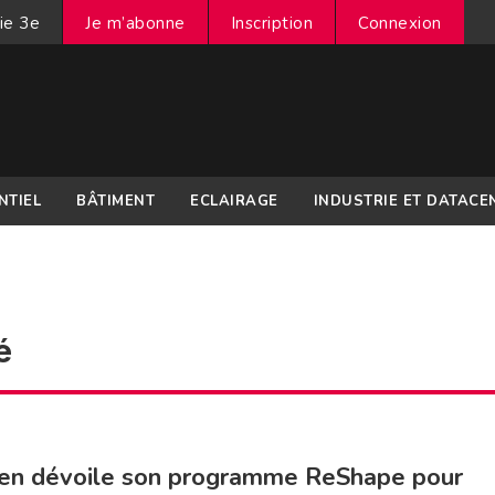
ie 3e
Je m’abonne
Inscription
Connexion
NTIEL
BÂTIMENT
ECLAIRAGE
INDUSTRIE ET DATACE
é
en dévoile son programme ReShape pour