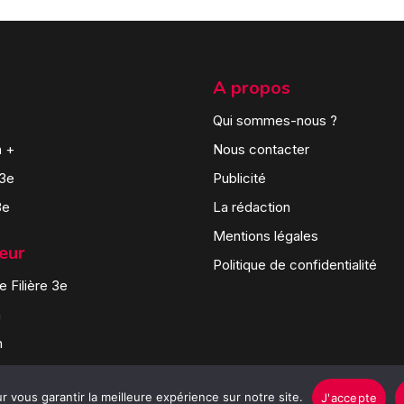
A propos
Qui sommes-nous ?
n +
Nous contacter
 3e
Publicité
3e
La rédaction
Mentions légales
teur
Politique de confidentialité
 Filière 3e
n
n
 vous garantir la meilleure expérience sur notre site.
J'accepte