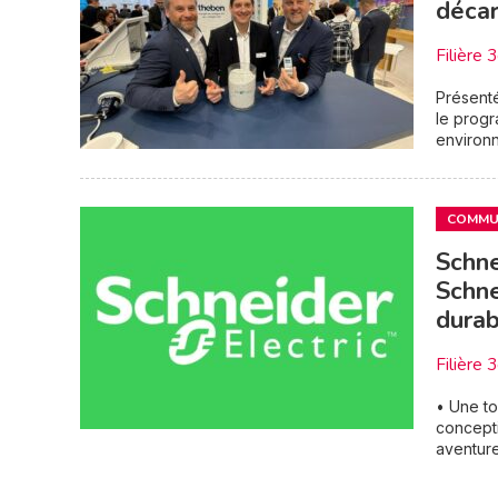
décar
Filière 
Présenté
le prog
environn
COMMUN
Schne
Schne
durab
Filière 
• Une to
concept
aventure