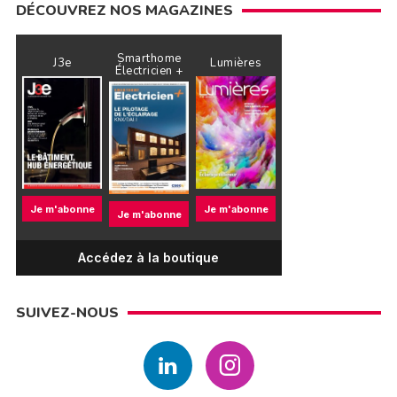
DÉCOUVREZ NOS MAGAZINES
Smarthome
J3e
Lumières
Électricien +
Je m'abonne
Je m'abonne
Je m'abonne
Accédez à la boutique
SUIVEZ-NOUS