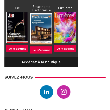
Smarthome
J3e
Lumières
Électricien +
Je m'abonne
Je m'abonne
Je m'abonne
Accédez à la boutique
SUIVEZ-NOUS