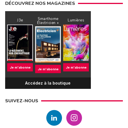
DÉCOUVREZ NOS MAGAZINES
Smarthome
J3e
Lumières
Électricien +
Je m'abonne
Je m'abonne
Je m'abonne
Accédez à la boutique
SUIVEZ-NOUS