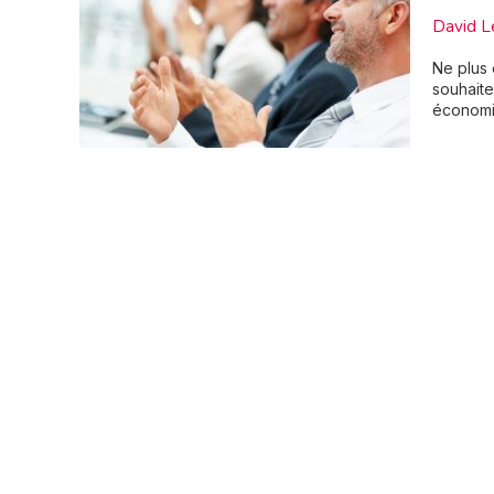
David L
Ne plus ê
souhaite
économ