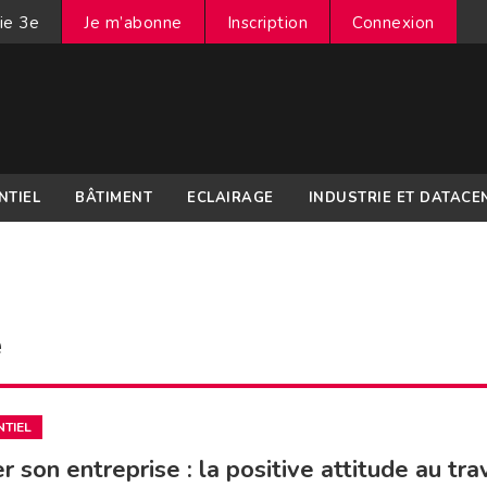
ie 3e
Je m’abonne
Inscription
Connexion
NTIEL
BÂTIMENT
ECLAIRAGE
INDUSTRIE ET DATACE
e
NTIEL
er son entreprise : la positive attitude au tra