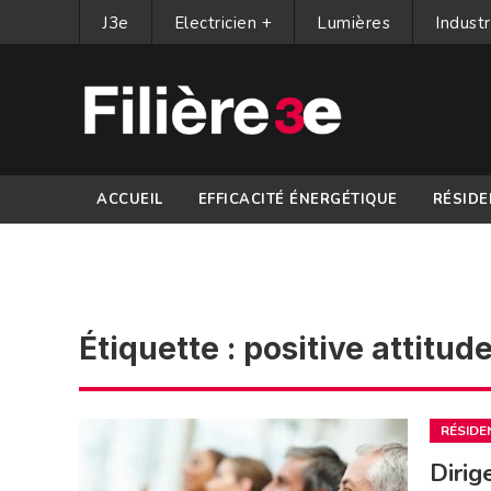
J3e
Electricien +
Lumières
Industr
ACCUEIL
EFFICACITÉ ÉNERGÉTIQUE
RÉSIDE
PARTENAIRES
Étiquette :
positive attitud
RÉSIDE
Dirig