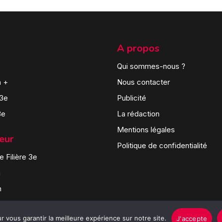
A propos
Qui sommes-nous ?
n +
Nous contacter
 3e
Publicité
3e
La rédaction
Mentions légales
teur
Politique de confidentialité
 Filière 3e
n
n
 vous garantir la meilleure expérience sur notre site.
J'accepte