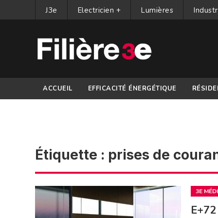
J3e
Electricien +
Lumières
Industr
ACCUEIL
EFFICACITÉ ÉNERGÉTIQUE
RÉSIDE
PARTENAIRES
Étiquette :
prises de coura
3E MÉD
E+72 