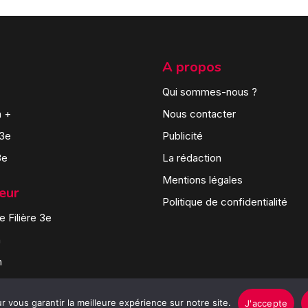
A propos
Qui sommes-nous ?
n +
Nous contacter
 3e
Publicité
3e
La rédaction
Mentions légales
teur
Politique de confidentialité
 Filière 3e
n
n
 vous garantir la meilleure expérience sur notre site.
J'accepte