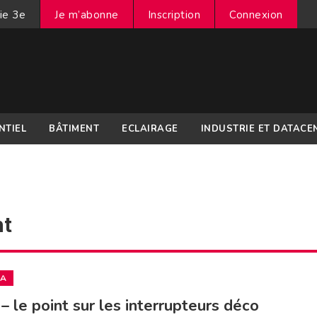
ie 3e
Je m’abonne
Inscription
Connexion
NTIEL
BÂTIMENT
ECLAIRAGE
INDUSTRIE ET DATACE
nt
IA
– le point sur les interrupteurs déco