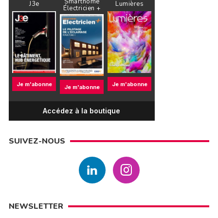
Smarthome
J3e
Lumières
Électricien +
Je m'abonne
Je m'abonne
Je m'abonne
Accédez à la boutique
SUIVEZ-NOUS
NEWSLETTER