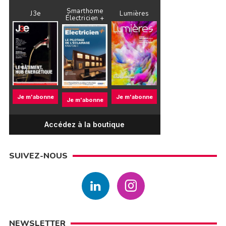
Smarthome
J3e
Lumières
Électricien +
Je m'abonne
Je m'abonne
Je m'abonne
Accédez à la boutique
SUIVEZ-NOUS
NEWSLETTER