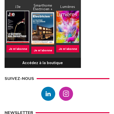
Smarthome
J3e
Lumières
Électricien +
Je m'abonne
Je m'abonne
Je m'abonne
Accédez à la boutique
SUIVEZ-NOUS
NEWSLETTER