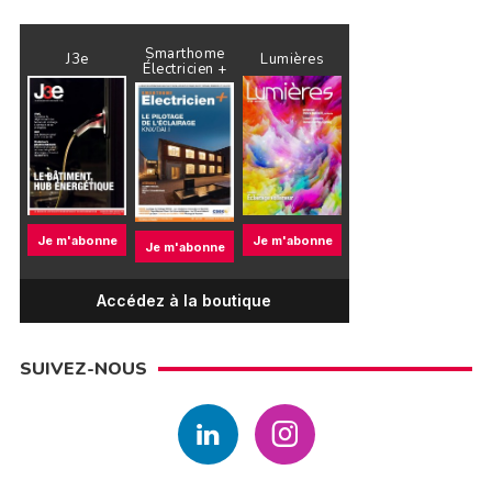
Smarthome
J3e
Lumières
Électricien +
Je m'abonne
Je m'abonne
Je m'abonne
Accédez à la boutique
SUIVEZ-NOUS