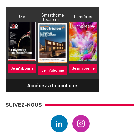
Smarthome
J3e
Lumières
Électricien +
Je m'abonne
Je m'abonne
Je m'abonne
Accédez à la boutique
SUIVEZ-NOUS