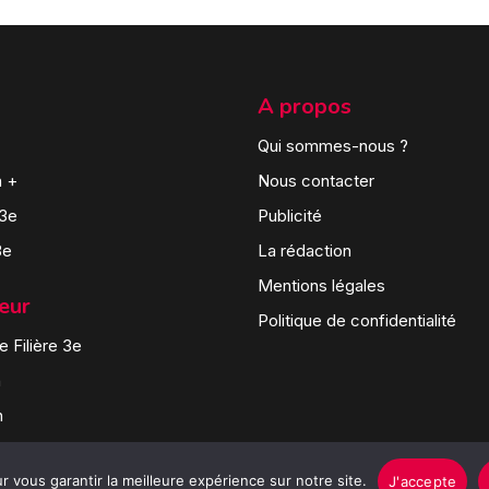
A propos
Qui sommes-nous ?
n +
Nous contacter
 3e
Publicité
3e
La rédaction
Mentions légales
teur
Politique de confidentialité
 Filière 3e
n
n
 vous garantir la meilleure expérience sur notre site.
J'accepte