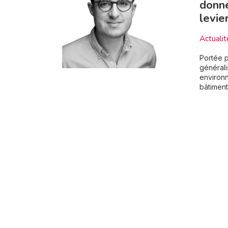
donné
levie
Actualit
Portée p
générali
environ
bâtiment 