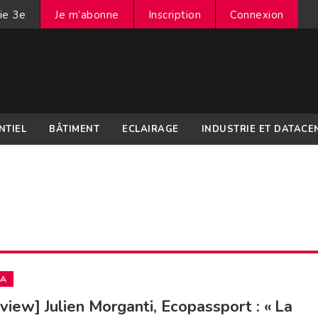
ie 3e
Je m’abonne
Inscription
Connexion
NTIEL
BÂTIMENT
ECLAIRAGE
INDUSTRIE ET DATACE
IA
rview] Julien Morganti, Ecopassport : « La