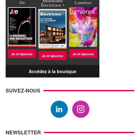
Smarthome
J3e
Lumières
Électricien +
Je m'abonne
Je m'abonne
Je m'abonne
Accédez à la boutique
SUIVEZ-NOUS
NEWSLETTER