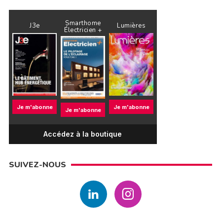
Smarthome
J3e
Lumières
Électricien +
Je m'abonne
Je m'abonne
Je m'abonne
Accédez à la boutique
SUIVEZ-NOUS