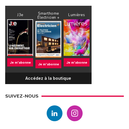
Smarthome
J3e
Lumières
Électricien +
Je m'abonne
Je m'abonne
Je m'abonne
Accédez à la boutique
SUIVEZ-NOUS