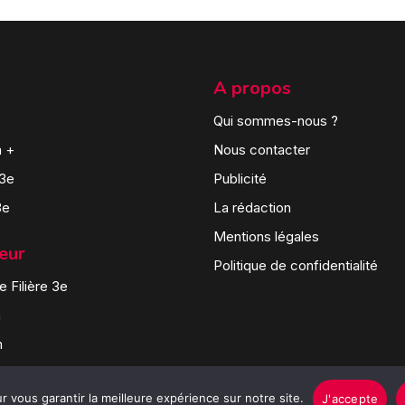
A propos
Qui sommes-nous ?
n +
Nous contacter
 3e
Publicité
3e
La rédaction
Mentions légales
teur
Politique de confidentialité
 Filière 3e
n
n
 vous garantir la meilleure expérience sur notre site.
J'accepte