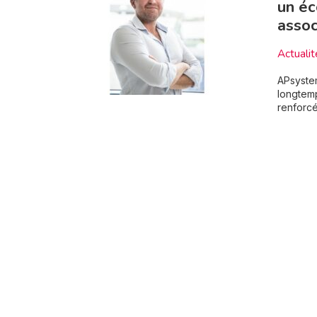
un éc
assoc
Actualit
APsystem
longtem
renforcé