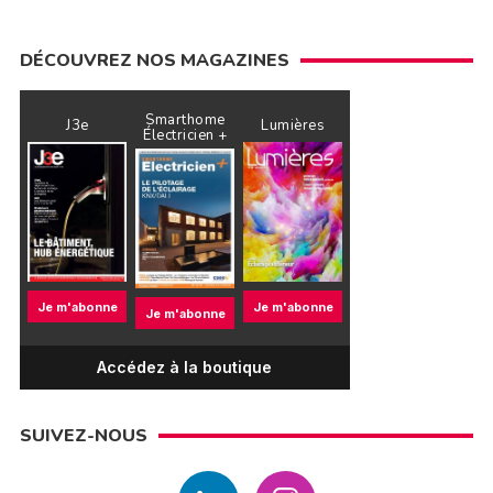
DÉCOUVREZ NOS MAGAZINES
Smarthome
J3e
Lumières
Électricien +
Je m'abonne
Je m'abonne
Je m'abonne
Accédez à la boutique
SUIVEZ-NOUS