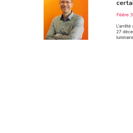
certa
Filière 
L’arrêté
27 décem
luminair