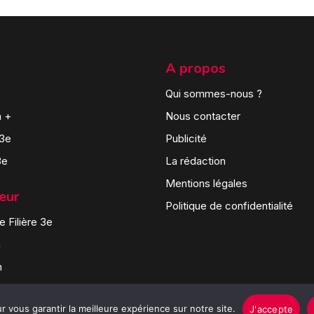
A propos
Qui sommes-nous ?
n +
Nous contacter
 3e
Publicité
3e
La rédaction
Mentions légales
teur
Politique de confidentialité
 Filière 3e
n
n
 vous garantir la meilleure expérience sur notre site.
J'accepte