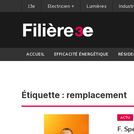
J3e
Electricien +
Lumières
Industr
ACCUEIL
EFFICACITÉ ÉNERGÉTIQUE
RÉSIDE
PARTENAIRES
Étiquette :
remplacement
ACTU
F. Sp