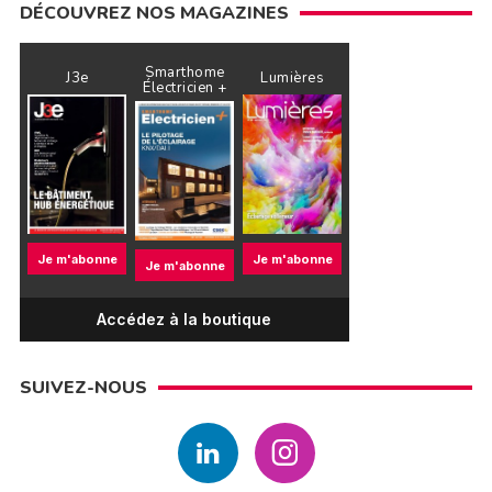
DÉCOUVREZ NOS MAGAZINES
Smarthome
J3e
Lumières
Électricien +
Je m'abonne
Je m'abonne
Je m'abonne
Accédez à la boutique
SUIVEZ-NOUS