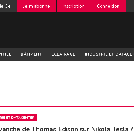
ie 3e
Je m’abonne
Inscription
Connexion
NTIEL
BÂTIMENT
ECLAIRAGE
INDUSTRIE ET DATACE
RIE ET DATACENTER
vanche de Thomas Edison sur Nikola Tesla ?