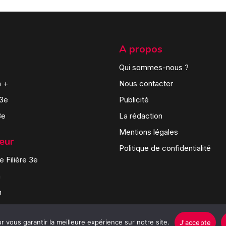
A propos
Qui sommes-nous ?
n +
Nous contacter
 3e
Publicité
3e
La rédaction
Mentions légales
teur
Politique de confidentialité
 Filière 3e
n
n
 vous garantir la meilleure expérience sur notre site.
J'accepte