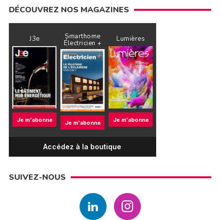
DÉCOUVREZ NOS MAGAZINES
Smarthome
J3e
Lumières
Électricien +
Je m'abonne
Je m'abonne
Je m'abonne
Accédez à la boutique
SUIVEZ-NOUS