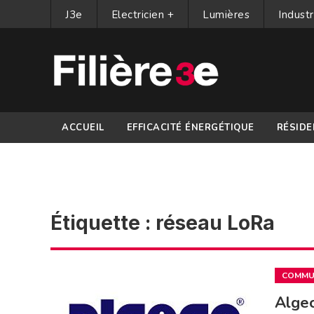
J3e
Electricien +
Lumières
Industr
ACCUEIL
EFFICACITÉ ÉNERGÉTIQUE
RÉSIDE
PARTENAIRES
Étiquette :
réseau LoRa
COMMUN
Algec