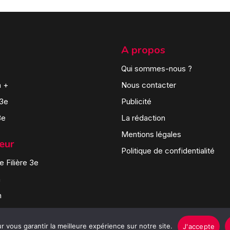
A propos
Qui sommes-nous ?
n +
Nous contacter
 3e
Publicité
3e
La rédaction
Mentions légales
teur
Politique de confidentialité
 Filière 3e
n
n
 vous garantir la meilleure expérience sur notre site.
J'accepte