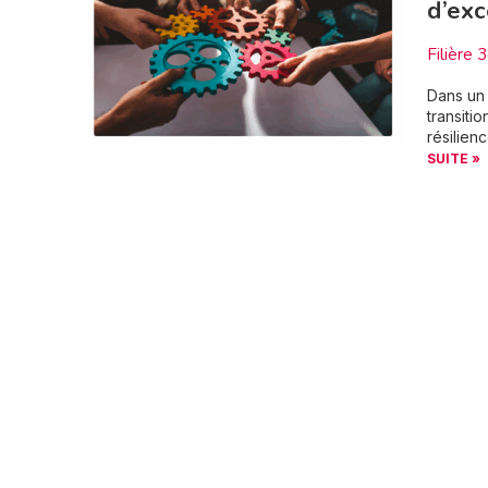
d’exc
Filière 
Dans un 
transiti
résilien
SUITE »