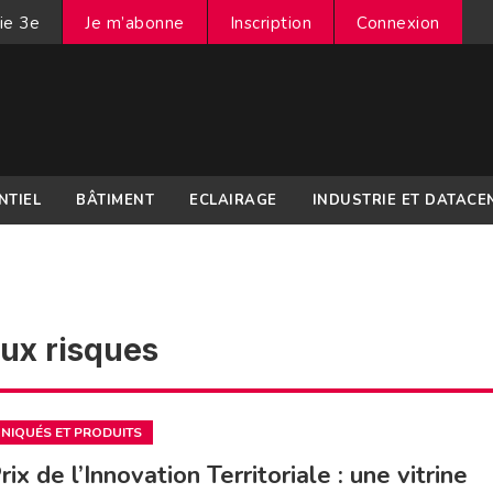
ie 3e
Je m’abonne
Inscription
Connexion
NTIEL
BÂTIMENT
ECLAIRAGE
INDUSTRIE ET DATACE
aux risques
IQUÉS ET PRODUITS
rix de l’Innovation Territoriale : une vitrine