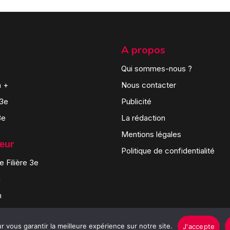
A propos
Qui sommes-nous ?
n +
Nous contacter
 3e
Publicité
3e
La rédaction
Mentions légales
teur
Politique de confidentialité
 Filière 3e
n
n
 vous garantir la meilleure expérience sur notre site.
J'accepte