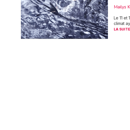
Mailys 
Le 11 et 
climat a
LA SUITE