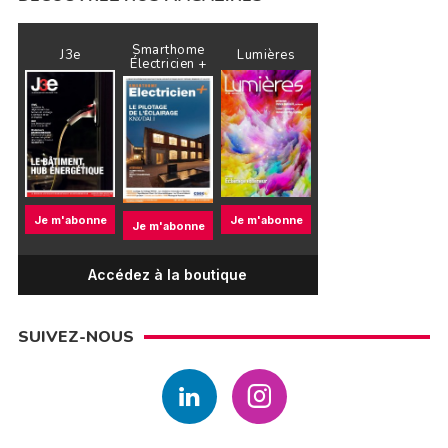
Smarthome
J3e
Lumières
Électricien +
Je m'abonne
Je m'abonne
Je m'abonne
Accédez à la boutique
SUIVEZ-NOUS