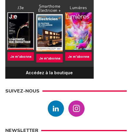
Smarthome
J3e
Lumières
Électricien +
Je m'abonne
Je m'abonne
Je m'abonne
Accédez à la boutique
SUIVEZ-NOUS
NEWSLETTER