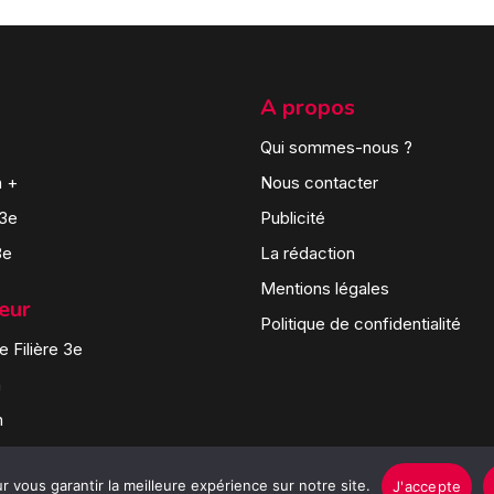
A propos
Qui sommes-nous ?
n +
Nous contacter
 3e
Publicité
3e
La rédaction
Mentions légales
teur
Politique de confidentialité
 Filière 3e
n
n
 vous garantir la meilleure expérience sur notre site.
J'accepte