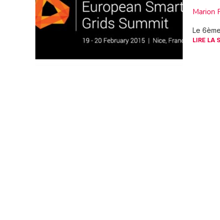
Marion 
Le 6ème 
LIRE LA 