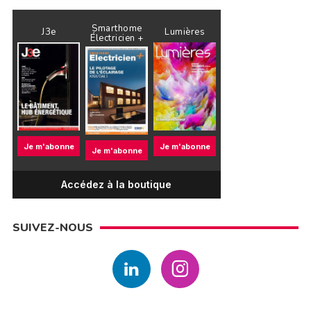
Smarthome
J3e
Lumières
Électricien +
Je m'abonne
Je m'abonne
Je m'abonne
Accédez à la boutique
SUIVEZ-NOUS