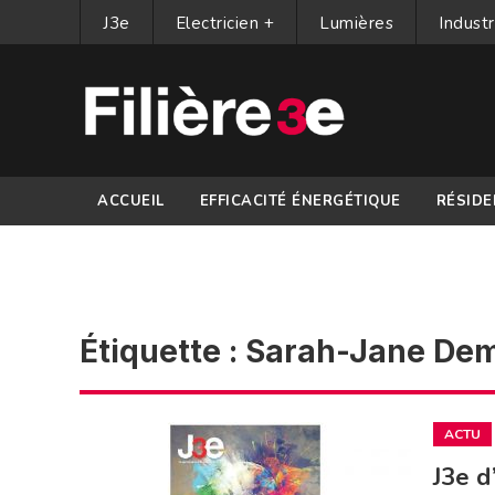
J3e
Electricien +
Lumières
Industr
ACCUEIL
EFFICACITÉ ÉNERGÉTIQUE
RÉSIDE
PARTENAIRES
Étiquette :
Sarah-Jane Dem
ACTU
J3e d