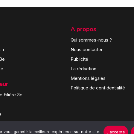
A propos
Qui sommes-nous ?
n +
Nous contacter
 3e
Publicité
3e
La rédaction
Mentions légales
teur
Politique de confidentialité
 Filière 3e
n
n
 vous garantir la meilleure expérience sur notre site.
J'accepte