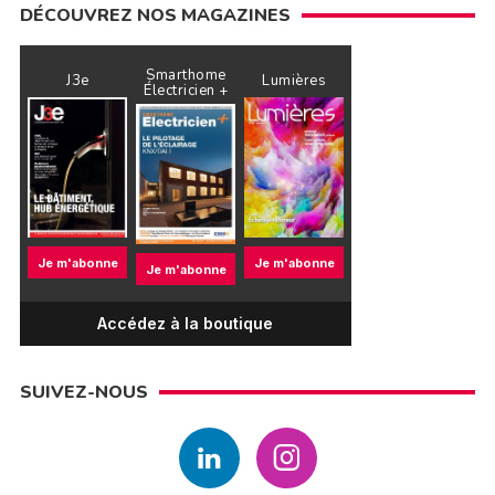
DÉCOUVREZ NOS MAGAZINES
Smarthome
J3e
Lumières
Électricien +
Je m'abonne
Je m'abonne
Je m'abonne
Accédez à la boutique
SUIVEZ-NOUS