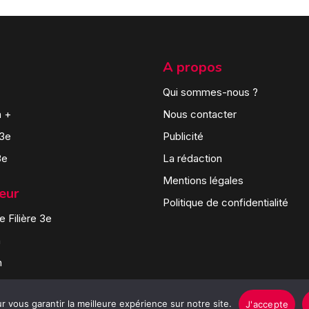
A propos
Qui sommes-nous ?
n +
Nous contacter
 3e
Publicité
3e
La rédaction
Mentions légales
teur
Politique de confidentialité
 Filière 3e
n
n
 vous garantir la meilleure expérience sur notre site.
J'accepte