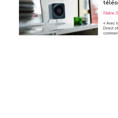
télés
Filière 
« Avec l
Direct o
commerce