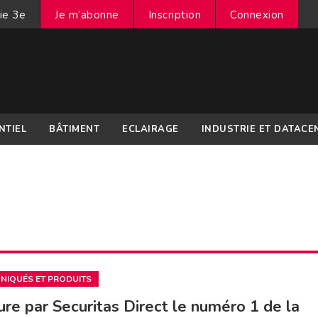
ie 3e
Je m’abonne
Inscription
Connexion
NTIEL
BÂTIMENT
ECLAIRAGE
INDUSTRIE ET DATACE
IQUÉS ET PRODUITS
ure par Securitas Direct le numéro 1 de la