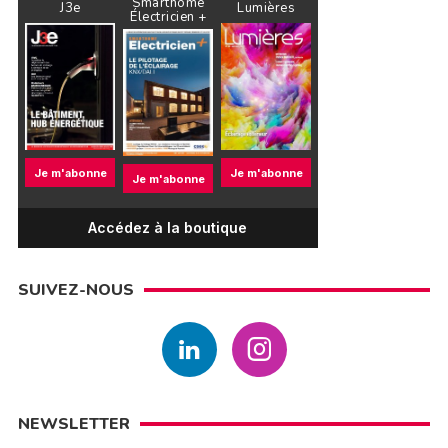
Smarthome
J3e
Lumières
Électricien +
Je m'abonne
Je m'abonne
Je m'abonne
Accédez à la boutique
SUIVEZ-NOUS
NEWSLETTER