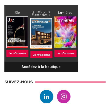
Smarthome
J3e
Lumières
Électricien +
Je m'abonne
Je m'abonne
Je m'abonne
Accédez à la boutique
SUIVEZ-NOUS