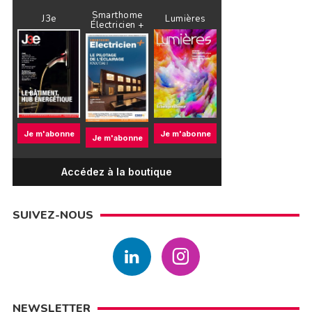
Smarthome
J3e
Lumières
Électricien +
Je m'abonne
Je m'abonne
Je m'abonne
Accédez à la boutique
SUIVEZ-NOUS
NEWSLETTER