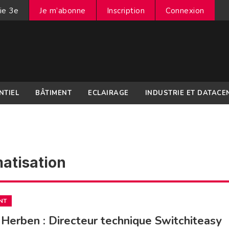
ie 3e
Je m’abonne
Inscription
Connexion
NTIEL
BÂTIMENT
ECLAIRAGE
INDUSTRIE ET DATACE
matisation
NT
 Herben : Directeur technique Switchiteasy