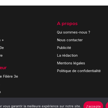
A propos
Qui sommes-nous ?
n +
Nous contacter
 3e
Publicité
3e
La rédaction
Mentions légales
teur
Politique de confidentialité
 Filière 3e
n
n
 vous garantir la meilleure expérience sur notre site.
J'accepte