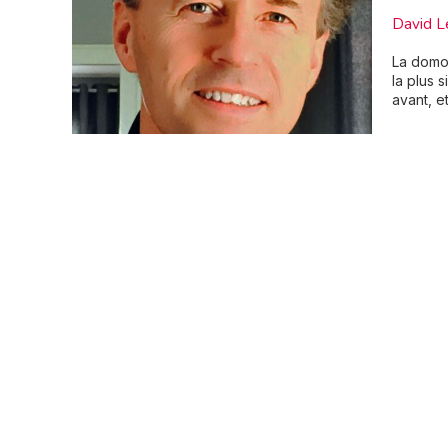
David L
La domot
la plus 
avant, e