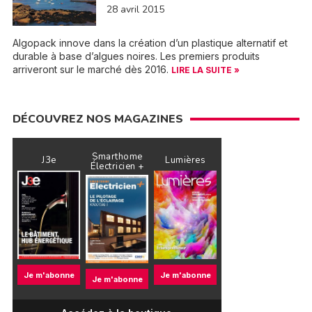
28 avril 2015
Algopack innove dans la création d’un plastique alternatif et
durable à base d’algues noires. Les premiers produits
arriveront sur le marché dès 2016.
LIRE LA SUITE »
DÉCOUVREZ NOS MAGAZINES
Smarthome
J3e
Lumières
Électricien +
Je m'abonne
Je m'abonne
Je m'abonne