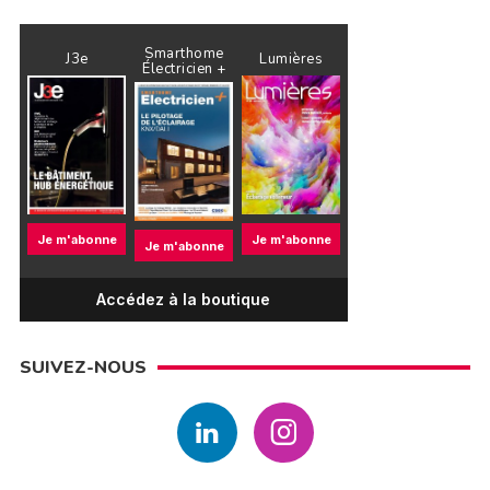
Smarthome
J3e
Lumières
Électricien +
Je m'abonne
Je m'abonne
Je m'abonne
Accédez à la boutique
SUIVEZ-NOUS