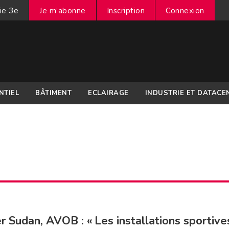
ie 3e
Je m’abonne
Inscription
Connexion
NTIEL
BÂTIMENT
ECLAIRAGE
INDUSTRIE ET DATACE
er Sudan, AVOB : « Les installations sportive