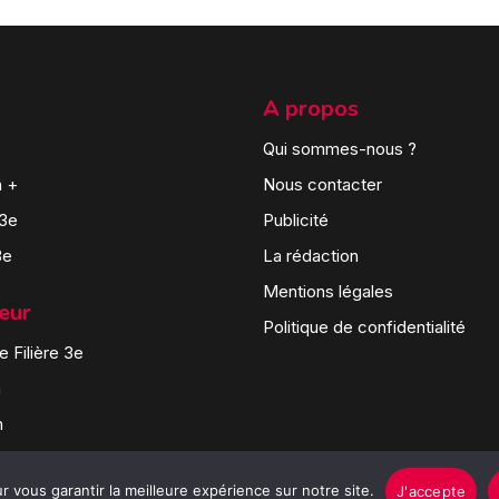
A propos
Qui sommes-nous ?
n +
Nous contacter
 3e
Publicité
3e
La rédaction
Mentions légales
teur
Politique de confidentialité
 Filière 3e
n
n
 vous garantir la meilleure expérience sur notre site.
J'accepte