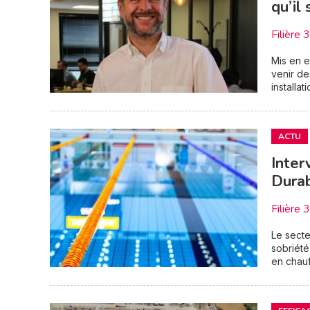
qu’il
Filière 
Mis en e
venir de
installa
ACTU
Inter
Durab
Filière 
Le secte
sobriété
en chauf