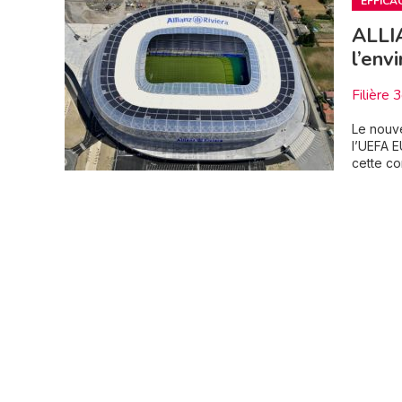
EFFICA
ALLIA
l’env
Filière 
Le nouve
l’UEFA E
cette com